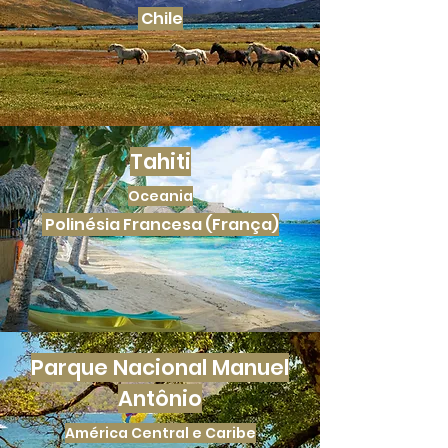
Chile
Tahiti
Oceania
Polinésia Francesa (França)
Parque Nacional Manuel
Antônio
América Central e Caribe