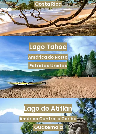
Costa Rica
Lago Tahoe
América do Norte
Estados Unidos
Lago de Atitlán
América Central e Caribe
Guatemala