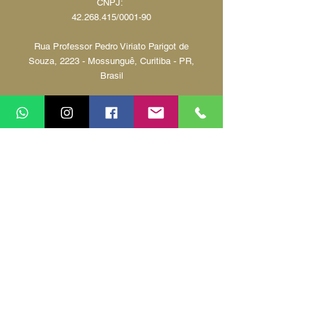
CNPJ:
42.268.415
/0001-90
Rua Professor Pedro Viriato Parigot de
Souza, 2223 - Mossunguê, Curitiba - PR,
Brasil
(41) 9 9146-8921
adriana@portofinotur.com.br
Política de privacidade
Encontre na Portofino Travel pacotes de
viagem nacionais e internacionais para
todos os gostos e bolsos. Viagens de luxo,
viagens promocionais, viagens