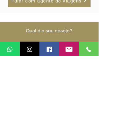
Falar com agente de viagens
Qual é o seu desejo?
Encontrar o próximo destino da minha vida.
Explorar destinos por continentes.
Explorar destinos por interesses de viagem.
Ver as melhores oportunidades de viagem.
Falar com um agente de viagens.
Saber mais sobre vocês.