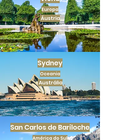
Europa
Áustria
Sydney
Oceania
Austrália
San Carlos de Bariloche
América do Sul