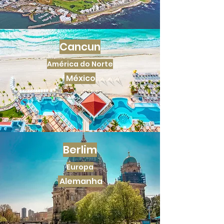
Cancun
América do Norte
México
Berlim
Europa
Alemanha