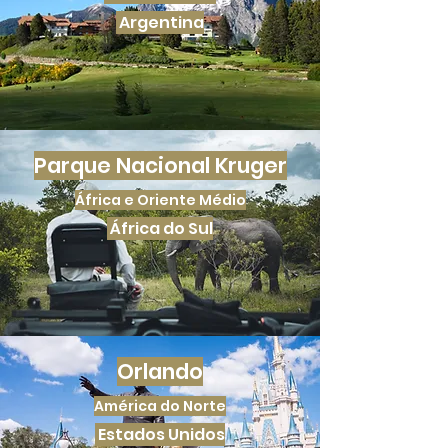
Argentina
Parque Nacional Kruger
África e Oriente Médio
África do Sul
Orlando
América do Norte
Estados Unidos